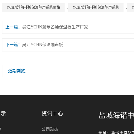
YCHN浮筑楼板保温隔声系统价格
,
YCHN浮筑楼板保温隔声系统
,
上一篇
吴江YCHN聚苯乙烯保温板生产厂家
下一篇
吴江YCHN保温隔声板
近期浏览：
展示
资讯中心
盐城海诺
貌
公司动态
地址：盐城市经济开发区