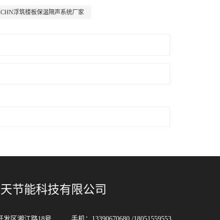
YCHN浮筑楼板保温隔声系统厂家
中天节能科技有限公司
湘江路18号 手机：13390670680 /18051559553