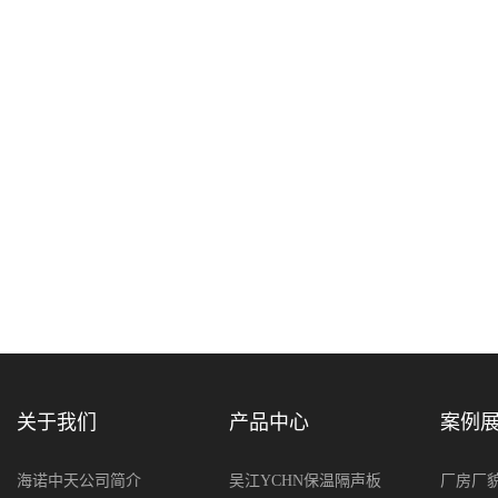
关于我们
产品中心
案例
海诺中天公司简介
吴江YCHN保温隔声板
厂房厂