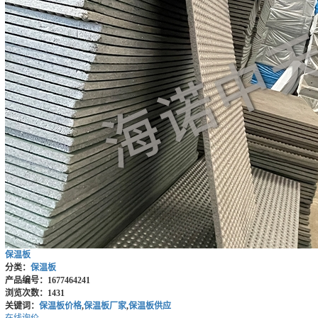
保温板
分类：
保温板
产品编号：1677464241
浏览次数：1431
关键词：
保温板价格
,
保温板厂家
,
保温板供应