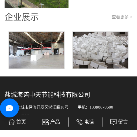
企业展示
查看更多 >
盐城海诺中天节能科技有限公司
地址：盐城市经济开发区湘江路18号 手机：13390670680
/18051559553
首页
产品
电话
留言
网址：
www.ychnzt.cn
传真：0515-88288618